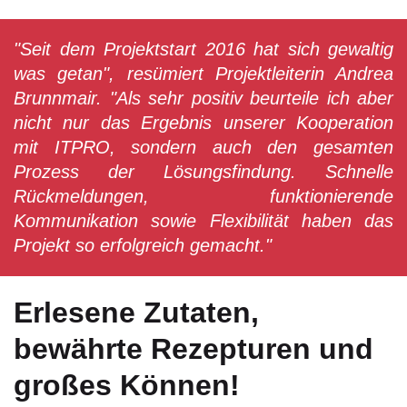
"Seit dem Projektstart 2016 hat sich gewaltig
was getan", resümiert Projektleiterin Andrea
Brunnmair. "Als sehr positiv beurteile ich aber
nicht nur das Ergebnis unserer Kooperation
mit ITPRO, sondern auch den gesamten
Prozess der Lösungsfindung. Schnelle
Rückmeldungen, funktionierende
Kommunikation sowie Flexibilität haben das
Projekt so erfolgreich gemacht."
Erlesene Zutaten,
bewährte Rezepturen und
großes Können!