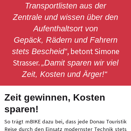
Transportlisten aus der
Zentrale und wissen über den
Aufenthaltsort von
Gepäck, Rädern und Fahrern
, betont Simone
stets Bescheid“
Strasser.
„Damit sparen wir viel
Zeit, Kosten und Ärger!“
Zeit gewinnen, Kosten
sparen!
So trägt mBIKE dazu bei, dass jede Donau Touristik
Reise durch den Einsatz modernster Technik stets