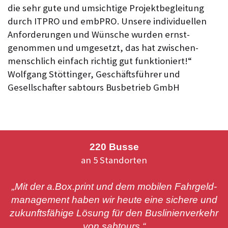
die sehr gute und umsichtige Projekt­begleitung
durch ITPRO und embPRO. Unsere individuellen
Anforderungen und Wünsche wurden ernst­
genommen und umgesetzt, das hat zwischen­
menschlich einfach richtig gut funktioniert!“
Wolfgang Stöttinger, Geschäfts­führer und
Gesellschafter sabtours Busbetrieb GmbH
220 Busse
an 5 Standorten
„Mit der a.Box.print und dem mobilen Fahrgeld­
management haben wir heute eine sichere und
zukunfts­fähige Lösung für den Buslinien­verkehr
von sabtours.“