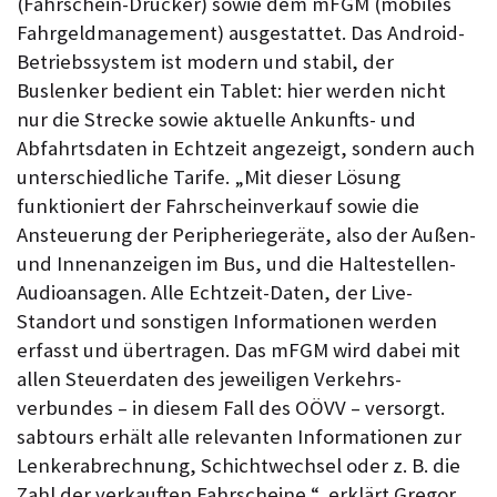
(Fahrschein-Drucker) sowie dem mFGM (mobiles
Fahrgeld­management) ausgestattet. Das Android-
Betriebs­system ist modern und stabil, der
Buslenker bedient ein Tablet: hier werden nicht
nur die Strecke sowie aktuelle Ankunfts- und
Abfahrts­daten in Echtzeit angezeigt, sondern auch
unter­schiedliche Tarife. „Mit dieser Lösung
funktioniert der Fahrschein­verkauf sowie die
Ansteuerung der Peripherie­geräte, also der Außen-
und Innen­anzeigen im Bus, und die Halte­stellen-
Audio­ansagen. Alle Echtzeit-Daten, der Live-
Standort und sonstigen Informationen werden
erfasst und übertragen. Das mFGM wird dabei mit
allen Steuer­daten des jeweiligen Verkehrs­
verbundes – in diesem Fall des OÖVV – versorgt.
sabtours erhält alle relevanten Informationen zur
Lenker­abrechnung, Schicht­wechsel oder z. B. die
Zahl der verkauften Fahrscheine “, erklärt Gregor