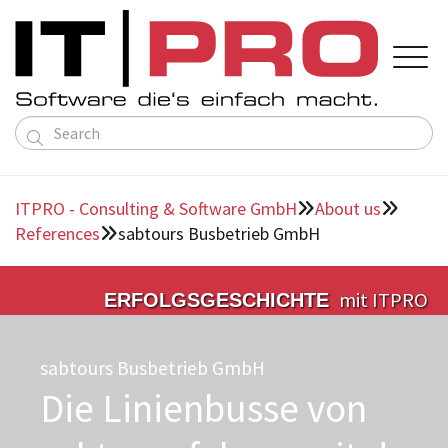

Solutions
About us
ITPRO - Consulting & Software GmbH
About us


Service ERP
Contact

Language
Deutsch
References
sabtours Busbetrieb GmbH
About us

Directions
English
Public Transportation Solutions
Team
Individual Software
mit ITPRO
ERFOLGSGESCHICHTE
References
Partners
sabtours Busbetrieb GmbH
Die Linienbusse von