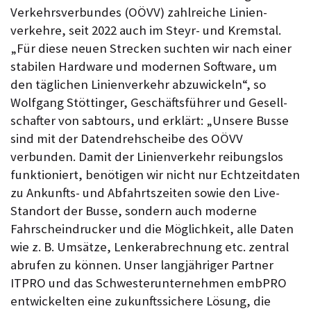
Verkehrs­verbundes (OÖVV) zahlreiche Linien­
verkehre, seit 2022 auch im Steyr- und Kremstal.
„Für diese neuen Strecken suchten wir nach einer
stabilen Hardware und modernen Software, um
den täglichen Linien­verkehr abzuwickeln“, so
Wolfgang Stöttinger, Geschäfts­führer und Gesell­
schafter von sabtours, und erklärt: „Unsere Busse
sind mit der Daten­dreh­scheibe des OÖVV
verbunden. Damit der Linienverkehr reibungslos
funktioniert, benötigen wir nicht nur Echtzeit­daten
zu Ankunfts- und Abfahrts­zeiten sowie den Live-
Standort der Busse, sondern auch moderne
Fahrschein­drucker und die Möglichkeit, alle Daten
wie z. B. Umsätze, Lenker­abrechnung etc. zentral
abrufen zu können. Unser langjähriger Partner
ITPRO und das Schwester­unternehmen embPRO
entwickelten eine zukunfts­sichere Lösung, die