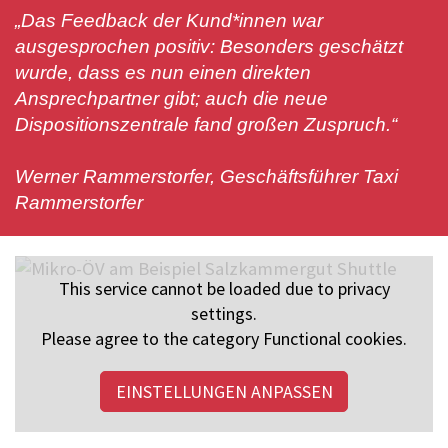
„Das Feedback der Kund*innen war
ausgesprochen positiv: Besonders geschätzt
wurde, dass es nun einen direkten
Ansprechpartner gibt; auch die neue
Dispositionszentrale fand großen Zuspruch.“
Werner Rammerstorfer,
Geschäftsführer Taxi
Rammerstorfer
This service cannot be loaded due to privacy
settings.
Please agree to the category Functional cookies.
EINSTELLUNGEN ANPASSEN