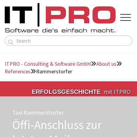

Solutions
About us
ITPRO - Consulting & Software GmbH
About us


Service ERP
Contact

Language
Deutsch
References
Rammerstorfer
About us

Directions
English
Public Transportation Solutions
Team
Individual Software
mit ITPRO
ERFOLGSGESCHICHTE
References
Partners
Taxi Rammerstorfer
Öffi-Anschluss zur