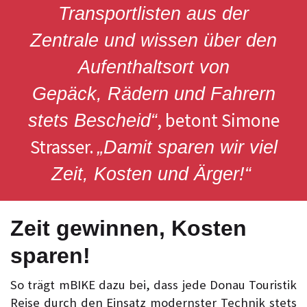
Transportlisten aus der
Zentrale und wissen über den
Aufenthaltsort von
Gepäck, Rädern und Fahrern
, betont Simone
stets Bescheid“
Strasser.
„Damit sparen wir viel
Zeit, Kosten und Ärger!“
Zeit gewinnen, Kosten
sparen!
So trägt mBIKE dazu bei, dass jede Donau Touristik
Reise durch den Einsatz modernster Technik stets