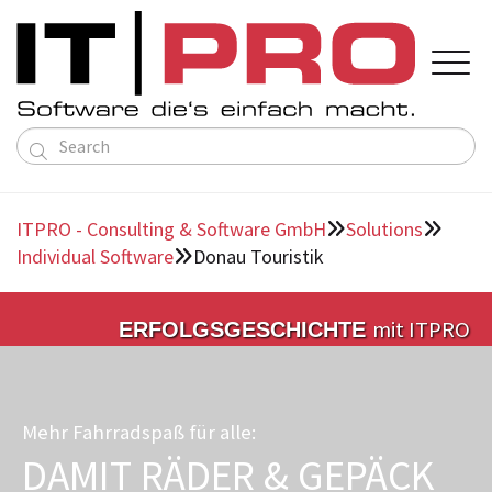

Solutions
About us
ITPRO - Consulting & Software GmbH
Solutions


Service ERP
Contact

Language
Deutsch
Individual Software
Donau Touristik
About us

Directions
English
Public Transportation Solutions
Team
Individual Software
mit ITPRO
ERFOLGSGESCHICHTE
References
Partners
Mehr Fahrradspaß für alle:
DAMIT RÄDER & GEPÄCK