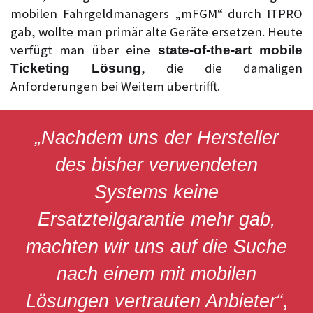
mobilen Fahrgeldmanagers „mFGM“ durch ITPRO
gab, wollte man primär alte Geräte ersetzen. Heute
verfügt man über eine
state-of-the-art mobile
, die die damaligen
Ticketing Lösung
Anforderungen bei Weitem übertrifft.
„Nachdem uns der Hersteller
des bisher verwendeten
Systems keine
Ersatzteilgarantie mehr gab,
machten wir uns auf die Suche
nach einem mit mobilen
,
Lösungen vertrauten Anbieter“