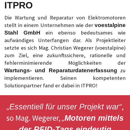
ITPRO
Die Wartung und Reparatur von Elektromotoren
stellt in einem Unternehmen wie der
voestalpine
ein ebenso bedeutsames wie
Stahl GmbH
aufwändiges Unterfangen dar. Als Projektleiter
setzte es sich Mag. Christian Wegerer (voestalpine)
zum Ziel, eine zukunftssichere, rationelle und
fehlerminimierende Möglichkeiten der
zu
Wartungs- und Reparaturdatenerfassung
implementieren. Seinen kompetenten
Solutionpartner fand er dabei in ITPRO!
,
„Essentiell für unser Projekt war“
so Mag. Wegerer,
„
Motoren mittels
der RFID-Tags eindeutig