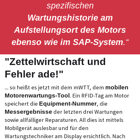
spezifischen
Wartungshistorie am
Aufstellungsort des Motors
ebenso wie im SAP-System
.“
"Zettelwirtschaft und
Fehler ade!"
... so heißt es jetzt mit dem mWTT, dem
mobilen
. Ein RFID-Tag am Motor
Motorenwartungs-Tool
speichert die
, die
Equipment-Nummer
der letzten drei Wartungen
Messergebnisse
sowie allfälliger Reparaturen. All dies ist mittels
Mobilgerät auslesbar und für den
Wartungstechniker am Display ersichtlich. Nach