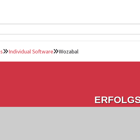
ns
Individual Software
Wozabal


ERFOLG