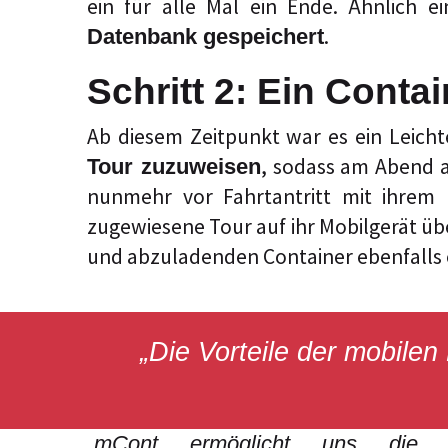
ein für alle Mal ein Ende. Ähnlich 
.
Datenbank gespeichert
Schritt 2: Ein Conta
Ab diesem Zeitpunkt war es ein Leich
, sodass am Abend a
Tour zuzuweisen
nunmehr vor Fahrtantritt mit ihrem
zugewiesene Tour auf ihr Mobilgerät über
und abzuladenden Container ebenfalls e
„Die Vorteile der mobile
„mCont ermöglicht uns di