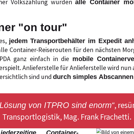
einer Volkszählung wurden
alle Container mo
iner "on tour"
tes,
jedem Transportbehälter im Expedit an
lle Container-Reiserouten für den nächsten Morg
 PDA ganz einfach in die
mobile Containerve
spielt. Anlieferstelle für Anlieferstelle wird nu
rsichtlich sind und
durch simples Abscannen 
, resü
n Lösung von ITPRO sind enorm“
Transportlogistik, Mag. Frank Frachetti.
e
jederzeitige Container-