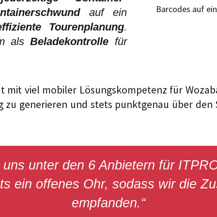
ontainerschwund
auf ein
effiziente Tourenplanung
.
em als
Beladekontrolle
für
t mit viel mobiler Lösungskompetenz für Wozabal
ng zu generieren und stets punktgenau über den S
ir uns unter den 6 Anbietern für IT
ts ein offenes Ohr, sodass wir die Zu
empfanden.“