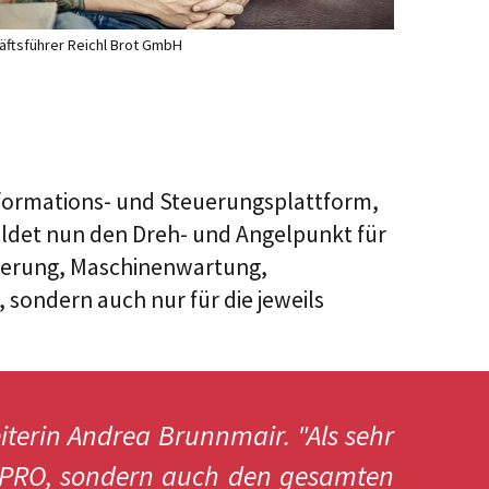
häftsführer Reichl Brot GmbH
ormations- und Steuerungsplattform,
ildet nun den Dreh- und Angelpunkt für
ierung, Maschinenwartung,
sondern auch nur für die jeweils
eiterin Andrea Brunnmair. "Als sehr
 ITPRO, sondern auch den gesamten