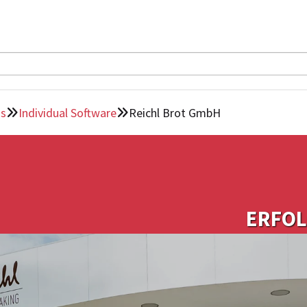
ns
Individual Software
Reichl Brot GmbH


ERFO