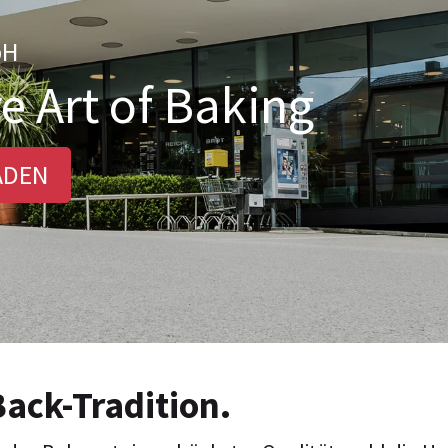
bH
e Art of Baking
ADEN
Back-Tradition.