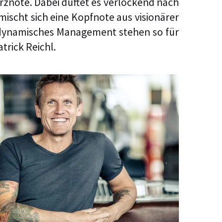
rznote. Dabei duftet es verlockend nach
scht sich eine Kopfnote aus visionärer
n dynamisches Management stehen so für
trick Reichl.