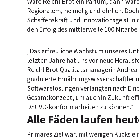
Wäre Reichl Brot ein Parfüm, dann wäre
Regionalem, heimelig und ehrlich. Doc
Schaffenskraft und Innovationsgeist i
den Erfolg des mittlerweile 100 Mitarbe
„Das erfreuliche Wachstum unseres U
letzten Jahre hat uns vor neue Herausfo
Reichl Brot Qualitätsmanagerin Andrea 
graduierte Ernährungswissenschaftlerin
Softwarelösungen verlangten nach Einbi
Gesamtkonzept, um auch in Zukunft effi
DSGVO-konform arbeiten zu können.“
Alle Fäden laufen he
Primäres Ziel war, mit wenigen Klicks e