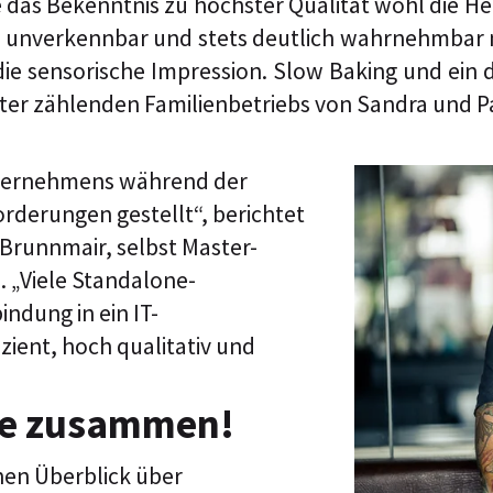
 das Bekenntnis zu höchster Qualität wohl die He
h unverkennbar und stets deutlich wahrnehmbar mi
n die sensorische Impression. Slow Baking und ei
iter zählenden Familienbetriebs von Sandra und Pa
nternehmens während der
rderungen gestellt“, berichtet
Brunnmair, selbst Master-
. „Viele Standalone-
ndung in ein IT-
zient, hoch qualitativ und
ute zusammen!
inen Überblick über