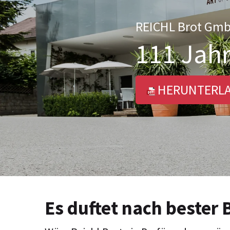
REICHL Brot Gm
111 Jahr
HERUNTERL
Es duftet nach bester 