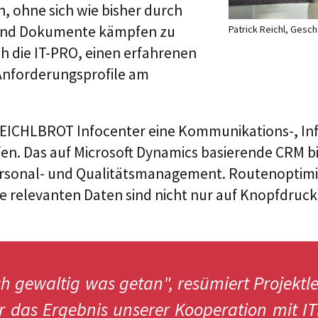
, ohne sich wie bisher durch
 und Dokumente kämpfen zu
Patrick Reichl, Gesc
h die IT-PRO, einen erfahrenen
Anforderungsprofile am
ICHLBROT Infocenter eine Kommunikations-, Inf
en. Das auf Microsoft Dynamics basierende CRM b
Personal- und Qualitätsmanagement. Routenoptim
 relevanten Daten sind nicht nur auf Knopfdruck, 
ch gewaltig was getan", resümiert Projektl
 nur das Ergebnis unserer Kooperation mit