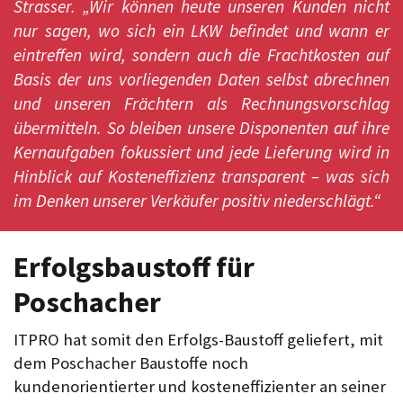
Strasser. „Wir können heute unseren Kunden nicht
nur sagen, wo sich ein LKW befindet und wann er
eintreffen wird, sondern auch die Frachtkosten auf
Basis der uns vorliegenden Daten selbst abrechnen
und unseren Frächtern als Rechnungsvorschlag
übermitteln. So bleiben unsere Disponenten auf ihre
Kernaufgaben fokussiert und jede Lieferung wird in
Hinblick auf Kosteneffizienz transparent – was sich
im Denken unserer Verkäufer positiv niederschlägt.“
Erfolgsbaustoff für
Poschacher
ITPRO hat somit den Erfolgs-Baustoff geliefert, mit
dem Poschacher Baustoffe noch
kundenorientierter und kosteneffizienter an seiner