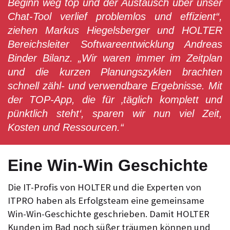
Beginn weg top und der Austausch über unser
Chat-Tool verlief problemlos und effizient“,
ziehen Markus Hiegelsberger und HOLTER
Bereichsleiter Softwareentwicklung Andreas
Binder Bilanz. „Wir waren immer im Zeitplan
und die kurzen Planungszyklen brachten
schnell zähl- und verwendbare Ergebnisse. Mit
der TOP-App, die für ‚täglich komplett und
pünktlich steht‘, sparen wir nun viel Zeit,
Kosten und Ressourcen.“
Eine Win-Win Geschichte
Die IT-Profis von HOLTER und die Experten von
ITPRO haben als Erfolgsteam eine gemeinsame
Win-Win-Geschichte geschrieben. Damit HOLTER
Kunden im Bad noch süßer träumen können und