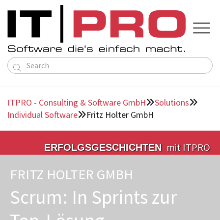

Solutions
About us
ITPRO - Consulting & Software GmbH
Solutions


Service ERP
Contact

Language
Deutsch
Individual Software
Fritz Holter GmbH
About us

Directions
English
Public Transportation Solutions
Team
Individual Software
mit ITPRO
ERFOLGSGESCHICHTEN
References
Partners
FRITZ HOLTER GMBH
Scrum: In Sprints zur