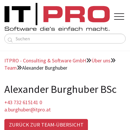

Lösungen
Karriere
ITPRO - Consulting & Software GmbH
Über uns


TMS & FMS
Über uns
Team
Alexander Burghuber
Karriere

Kontakt

Sprache
Deutsch
Dienstleistungs ERP
Über uns
Anfahrt
English
Mitarbeiter Stories
ÖPNV Lösungen
Team
Alexander Burghuber BSc
aktuelle Jobs
Individual Software
Referenzen
Bewerbung senden
KI Wissensexperte
+43 732 615141 0
Partner
a.burghuber@itpro.at
Wir unterstützen
ZURÜCK ZUR TEAM-ÜBERSICHT