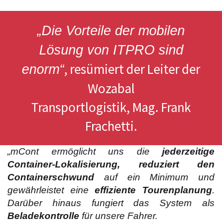
„Die Vorteile der mobilen
Lösung von ITPRO sind
, resümiert der Leiter der
enorm“
Wozabal
Transportlogistik, Mag. Frank
Frachetti.
„mCont ermöglicht uns die
jederzeitige
Container-Lokalisierung, reduziert den
Containerschwund
auf ein Minimum und
gewährleistet eine
effiziente Tourenplanung
.
Darüber hinaus fungiert das System als
Beladekontrolle
für unsere Fahrer.