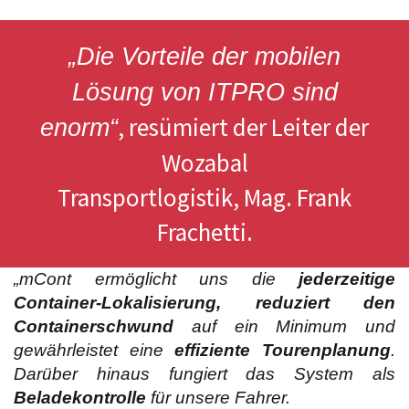
„Die Vorteile der mobilen
Lösung von ITPRO sind
, resümiert der Leiter der
enorm“
Wozabal
Transportlogistik, Mag. Frank
Frachetti.
„mCont ermöglicht uns die
jederzeitige
Container-Lokalisierung, reduziert den
Containerschwund
auf ein Minimum und
gewährleistet eine
effiziente Tourenplanung
.
Darüber hinaus fungiert das System als
Beladekontrolle
für unsere Fahrer.