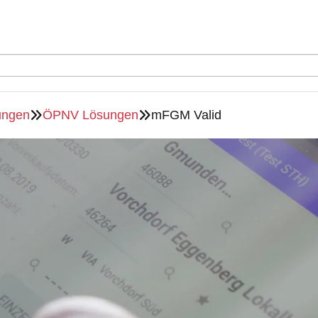
ungen
ÖPNV Lösungen
mFGM Valid

