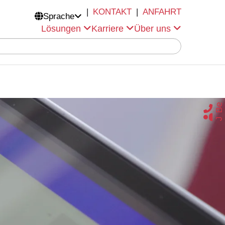
|
KONTAKT
|
ANFAHRT
Sprache

Lösungen
Karriere
Über uns
e
r
t
n
o


Jobangebo