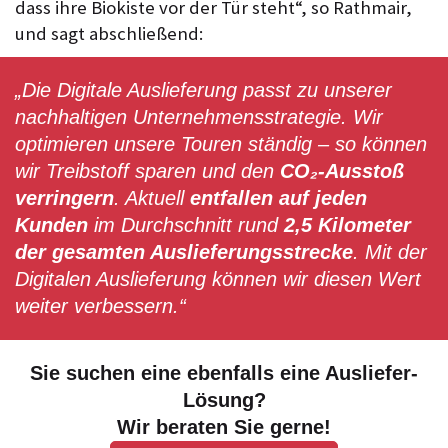
dass ihre Biokiste vor der Tür steht“
, so Rathmair,
und sagt abschließend:
„Die Digitale Auslieferung passt zu unserer
nachhaltigen Unternehmensstrategie. Wir
optimieren unsere Touren ständig – so können
wir Treibstoff sparen und den
CO₂-Ausstoß
verringern
. Aktuell
entfallen auf jeden
Kunden
im Durchschnitt rund
2,5 Kilometer
der gesamten Auslieferungsstrecke
. Mit der
Digitalen Auslieferung können wir diesen Wert
weiter verbessern.“
Sie suchen eine ebenfalls eine Ausliefer-
Lösung?
Wir beraten Sie gerne!