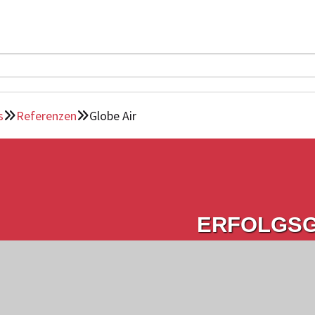
s
Referenzen
Globe Air


ERFOLGS