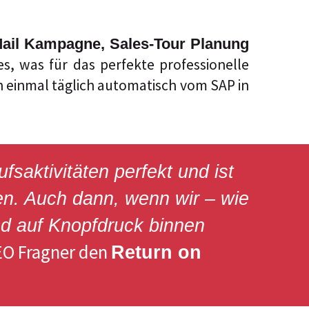
ail Kampagne, Sales-Tour Planung
lles, was für das perfekte professionelle
 einmal täglich automatisch vom SAP in
aktivitäten perfekt und ist
den. Auch dann, wenn wir – wie
nd auf Knopfdruck binnen
CEO Fragner den
Return on