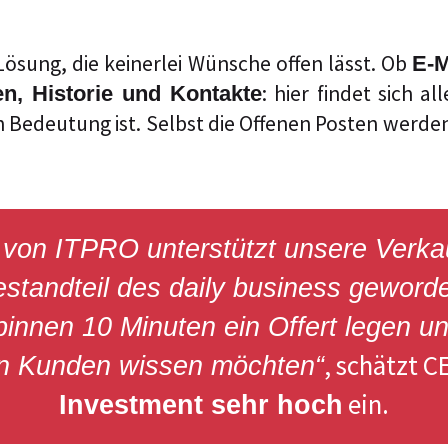
ösung, die keinerlei Wünsche offen lässt. Ob
E-M
: hier findet sich a
en, Historie und Kontakte
deutung ist. Selbst die Offenen Posten werden
n ITPRO unterstützt unsere Verkaufs
estandteil des daily business gewor
binnen 10 Minuten ein Offert legen u
, schätzt 
en Kunden wissen möchten“
ein.
Investment sehr hoch