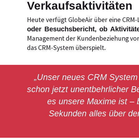
Verkaufsaktivitäten
Heute verfügt GlobeAir über eine CRM-L
oder Besuchsbericht, ob Aktivität
Management der Kundenbeziehung von Be
das CRM-System überspielt.
„Unser neues CRM System vo
schon jetzt unentbehrlicher B
es unsere Maxime ist – 
Sekunden alles über d