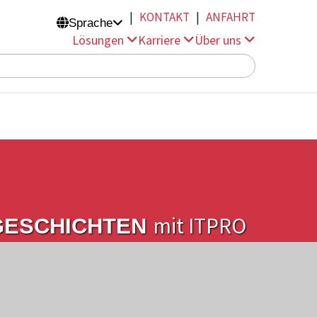
|
KONTAKT
|
ANFAHRT
Sprache

Lösungen
Karriere
Über uns
e
t
n
o
k


Jobangebo
t
mit ITPRO
GESCHICHTEN