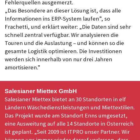
Fehlerquellen ausgemerzt.
„Das Besondere an dieser Lösung ist, dass alle
Informationen ins ERP-System laufen”, so
Frachetti, und erklärt weiter: „Die Daten sind sehr
schnell zentral verfügbar. Wir analysieren die
Touren und die Auslastung – und können so die
gesamte Logistik optimieren. Die Investitionen
werden sich innerhalb von nur drei Jahren
amortisieren.”
Salesianer Miettex GmbH
Salesianer Miettex bietet an 30 Standorten in elf
Ländern Wäschedienstleistungen und Miettextilien.
Das Projekt wurde am Standort Enns umgesetzt,
eine Ausweitung auf alle 14 Standorte in Österreich
ist geplant. „Seit 2009 ist ITPRO unser Partner. Wir
können uns immer wieder darauf verlassen, dass